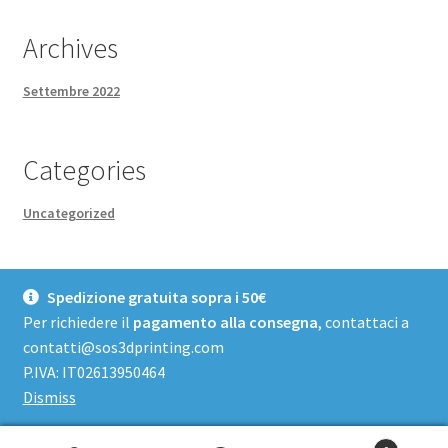
Archives
Settembre 2022
Categories
Uncategorized
Spedizione gratuita sopra i 50€
Per richiedere il
pagamento alla consegna
, contattaci a
contatti@sos3dprinting.com
© Sos3DPrinting - Negozio 2026
P.IVA: IT02613950464
Fatto con Storefront & WooCommerce
.
Dismiss