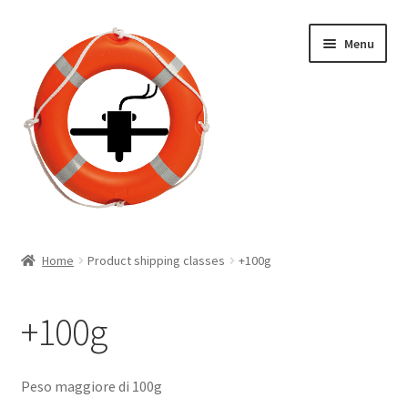
Vai
Vai
Menu
alla
al
navigazione
contenuto
Home
Home
Product shipping classes
+100g
Carrello
+100g
Il mio account
Pagamento
Peso maggiore di 100g