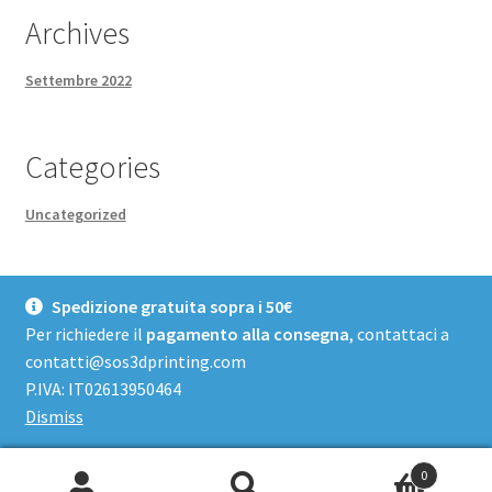
Archives
Settembre 2022
Categories
Uncategorized
Spedizione gratuita sopra i 50€
Per richiedere il
pagamento alla consegna
, contattaci a
contatti@sos3dprinting.com
© Sos3DPrinting - Negozio 2026
P.IVA: IT02613950464
Fatto con Storefront & WooCommerce
.
Dismiss
0