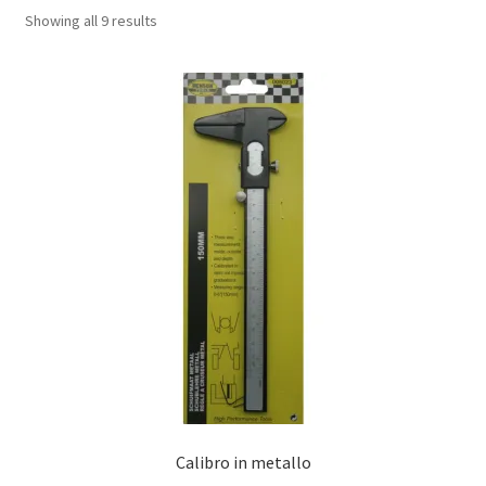
Showing all 9 results
Politica di rimborso e reso
Shop
Calibro in metallo